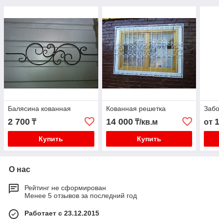
Балясина кованная
Кованная решетка
Забо
2 700
14 000
₸
₸/кв.м
от
Купить
Купить
О нас
Рейтинг не сформирован
Менее 5 отзывов за последний год
Работает с 23.12.2015