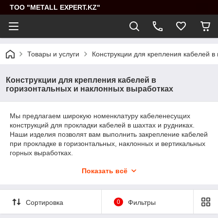
ТОО "METALL EXPERT.KZ"
Товары и услуги
Конструкции для крепления кабелей в
Конструкции для крепления кабелей в
горизонтальных и наклонных выработках
Мы предлагаем широкую номенклатуру кабеленесущих
конструкций для прокладки кабелей в шахтах и рудниках.
Наши изделия позволят вам выполнить закрепление кабелей
при прокладке в горизонтальных, наклонных и вертикальных
горных выработках.
Обращаясь к нам вы получите высококачественные изделия,
Показать всё
выполненные на современном оборудовании,
обеспечивающем оптимальное качество, минимальный вес
и высокую надежность.
Сортировка
0
Фильтры
Наши специалисты всегда в вашем распоряжении и готовы
ответить на любые вопросы.