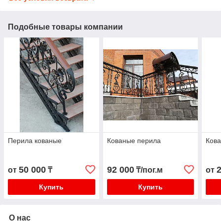
Подобные товары компании
Перила кованые
Кованые перила
Ков
50 000
92 000
от
₸
₸/пог.м
от
Купить
Купить
О нас