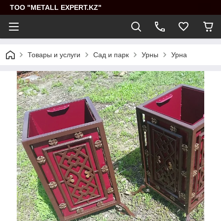
ТОО "METALL EXPERT.KZ"
Товары и услуги
Сад и парк
Урны
Урна